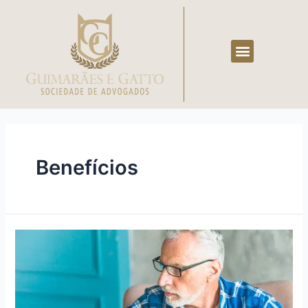
Áreas de Atuação
Calculadora previdenciária
Benefícios