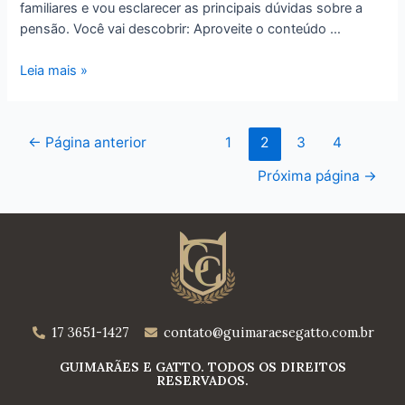
familiares e vou esclarecer as principais dúvidas sobre a
pensão. Você vai descobrir: Aproveite o conteúdo …
Leia mais »
←
Página anterior
1
2
3
4
Próxima página
→
17 3651-1427
contato@guimaraesegatto.com.br
GUIMARÃES E GATTO. TODOS OS DIREITOS
RESERVADOS.